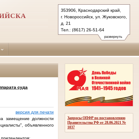
353906, Краснодарский край,
СИЙСКА
г. Новороссийск, ул. Жуковского,
д. 21
Тел.: (8617) 26-51-64
novorossisk-
развернуть
leninsky.krd@sudrf.ru
ппарата суда
версия для печати
Запросы ОПФР по постановлению
 на замещение должности
Правительства РФ от 28.06.2021 №
ециалисты", объявленного
1037
 претендентов: